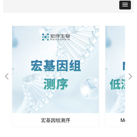
넳
넲
宏基因组测序
Meta