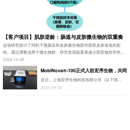
【客户项目】肌肤逆龄：肠道与皮肤微生物的双重奏
这项研究探讨了同时干预肠道和皮肤微生物群对面部皮肤衰老的影
响。通过调整这两个微生物群，研究发现能显著减少面部皱纹和色
斑，改善皮肤弹性和水分含量。该研究为抗衰老护肤品和疗法的开发
2024-10-08
提供了新的视角，强调了肠道与皮肤健康的紧密联系。
MobiNova®-100正式入驻宏序生物，共同
扬帆新征途
近日，上海宏序生物科技有限公司（以下简
称“宏序生物”）与墨卓生物科技（浙江）有限公
2024-09-02
司（以下简称“墨卓生物”）正式达成合作，宏序
生物作为一站式、全方位科研服务和系统解决方
案的提供者，此次引进国产单细胞平台，在进一
步完善现有解决方案的同时，也将携手深度挖掘
技术应用方向。双方将以客户需求为前提，共同
推动单细胞测序技术和基因组学业务发展，为用
户及合作伙伴提供高标准、高质量科研服务和解